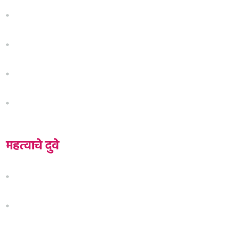
परिचय
सूत्रसंचालन
मुलाखतकार
वृत्तनिवेदन
महत्वाचे दुवे
कार्यशाळा / व्याख्याने
लेखन