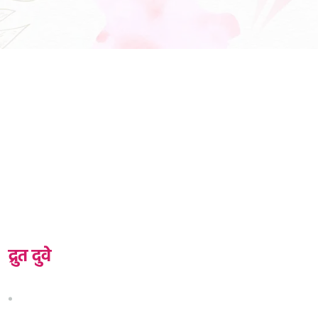
ज्योती आंबेकर या महाराष्ट्रात वृत्तनिवेदक, अँकर, मुलाखतकार म्हणून
प्रसिद्ध आहेत. त्यांचा जन्म 18 ऑगस्ट 1967 रोजी परंडा (जिल्हा
उस्मानाबाद) येथे झाला.
द्रुत दुवे
मुख्यपृष्ठ