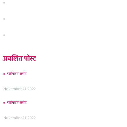
संपर्क
गोपनीयता धोरण
अटी व शर्ती
प्रचलित पोस्ट
नवीनतम ब्लॉग
जगभरातील ऑफबीट गंतव्ये एक्सप्लोर करणे
November 21, 2022
नवीनतम ब्लॉग
द आर्ट ऑफ सेल्फ-केअर: वैयक्तिक आरोग्यासाठी मार्गदर्शक
November 21, 2022