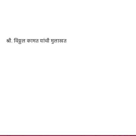
श्री. विठ्ठल कामत यांची मुलाखत